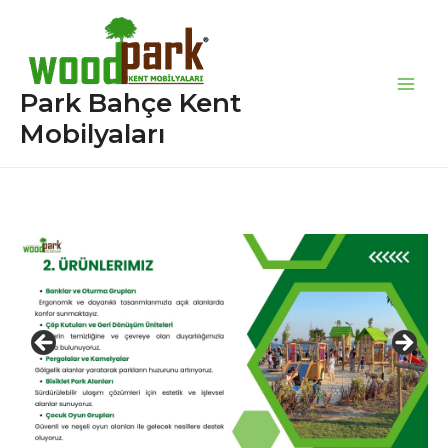
İçeriğe
atla
Park Bahçe Kent
Main
Mobilyaları
Men