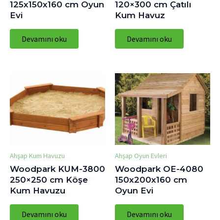
125x150x160 cm Oyun
120×300 cm Çatılı
Evi
Kum Havuz
Devamını oku
Devamını oku
Ahşap Kum Havuzu
Ahşap Oyun Evleri
Woodpark KUM-3800
Woodpark OE-4080
250×250 cm Köşe
150x200x160 cm
Kum Havuzu
Oyun Evi
Devamını oku
Devamını oku