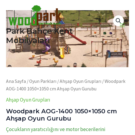
İçeriğe
atla
Park Bahçe Kent
Main
Mobilyaları
Men
Ana Sayfa
/
Oyun Parkları
/
Ahşap Oyun Grupları
/ Woodpark
AOG-1400 1050×1050 cm Ahşap Oyun Gurubu
Ahşap Oyun Grupları
Woodpark AOG-1400 1050×1050 cm
Ahşap Oyun Gurubu
Çocukların yaratıcılığını ve motor becerilerini