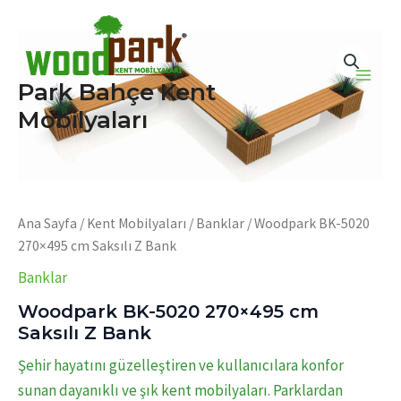
İçeriğe
atla
Park Bahçe Kent
Main
Mobilyaları
Men
Ana Sayfa
/
Kent Mobilyaları
/
Banklar
/ Woodpark BK-5020
270×495 cm Saksılı Z Bank
Banklar
Woodpark BK-5020 270×495 cm
Saksılı Z Bank
Şehir hayatını güzelleştiren ve kullanıcılara konfor
sunan dayanıklı ve şık kent mobilyaları. Parklardan