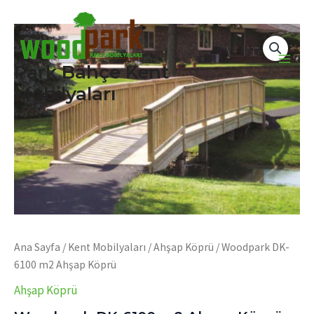
İçeriğe
atla
Park Bahçe Kent
Main
Mobilyaları
Men
Ana Sayfa
/
Kent Mobilyaları
/
Ahşap Köprü
/ Woodpark DK-
6100 m2 Ahşap Köprü
Ahşap Köprü