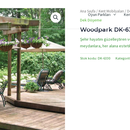
Ana Sayfa
/
Kent Mobilyaları
/
D
Oyun Parkları
Ken
Dek Döşeme
Woodpark DK-6
Şehir hayatını güzelleştiren v
meydanlara, her alana estetik 
Stok kodu:
DK-6330
Kategoril