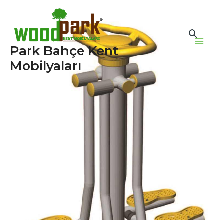
İçeriğe
atla
Park Bahçe Kent
Main
Mobilyaları
Men