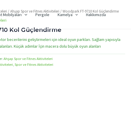
eleri
/
Ahşap Spor ve Fitnes Aktiviteleri
/ Woodpark FT-9710 Kol Güçlendirme
t Mobilyaları
Pergole
Kamelya
Hakkımızda
leri
10 Kol Güçlendirme
otor becerilerini geliştirmeleri için ideal oyun parkları. Sağlam yapısıyla
lanları. Küçük adımlar İçin macera dolu büyük oyun alanları
er:
Ahşap Spor ve Fitnes Aktiviteleri
iviteleri
,
Spor ve Fitnes Aktiviteleri