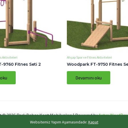
 Aktiviteleri
Ahşap Spor ve Fitnes Aktiviteleri
9760 Fitnes Seti 2
Woodpark FT-9750 Fitnes Set
 oku
Devamını oku
t © 2026 Park Bahçe Kent Mobilyaları | Powered by
Astra WordPre
Websitemiz Yapım Aşamasındadır.
Kapat