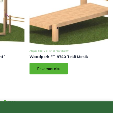
Ahşap Spor ve Fitnes Aktiviteleri
i 1
Woodpark FT-9740 Tekli Mekik
Devamını oku
ss Teması