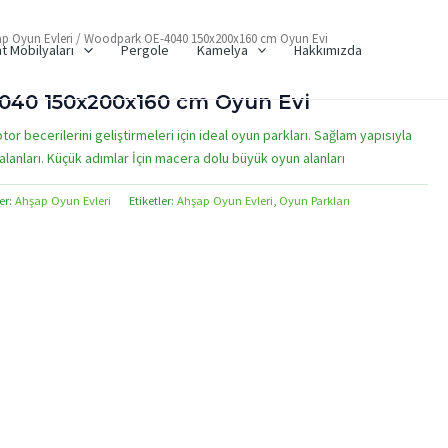
p Oyun Evleri
/ Woodpark OE-4040 150x200x160 cm Oyun Evi
t Mobilyaları
Pergole
Kamelya
Hakkımızda
40 150x200x160 cm Oyun Evi
otor becerilerini geliştirmeleri için ideal oyun parkları. Sağlam yapısıyla
lanları. Küçük adımlar İçin macera dolu büyük oyun alanları
er:
Ahşap Oyun Evleri
Etiketler:
Ahşap Oyun Evleri
,
Oyun Parkları