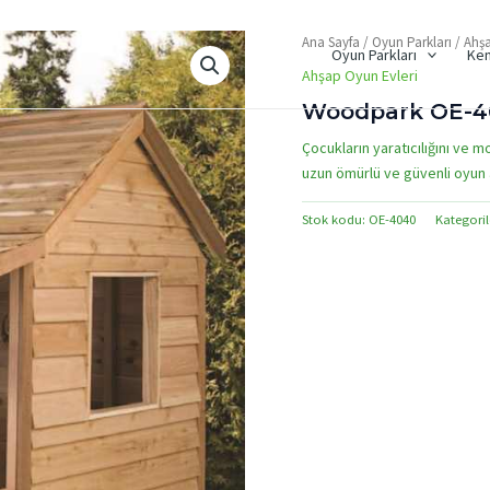
Ana Sayfa
/
Oyun Parkları
/
Ahşa
Oyun Parkları
Ken
Ahşap Oyun Evleri
Woodpark OE-40
Çocukların yaratıcılığını ve m
uzun ömürlü ve güvenli oyun a
Stok kodu:
OE-4040
Kategoril