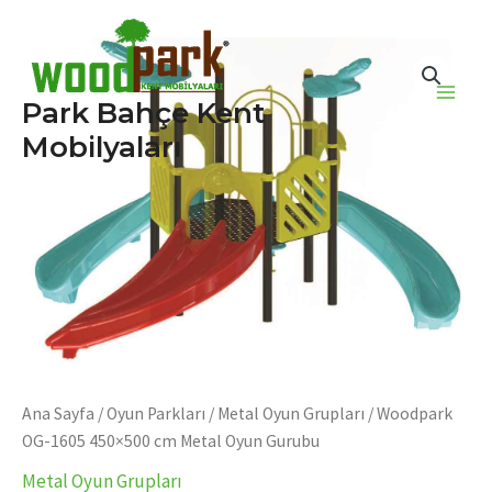
İçeriğe
atla
Park Bahçe Kent
Main
Mobilyaları
Men
Ana Sayfa
/
Oyun Parkları
/
Metal Oyun Grupları
/ Woodpark
OG-1605 450×500 cm Metal Oyun Gurubu
Metal Oyun Grupları