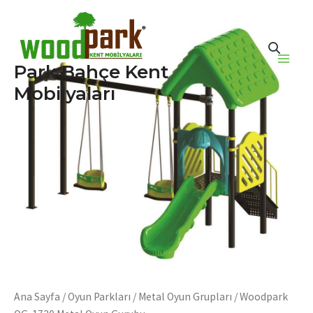
İçeriğe
atla
Park Bahçe Kent
Main
Mobilyaları
Men
Ana Sayfa
/
Oyun Parkları
/
Metal Oyun Grupları
/ Woodpark