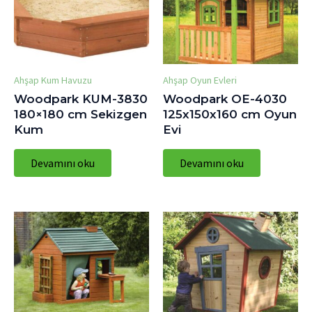
Ahşap Kum Havuzu
Ahşap Oyun Evleri
Woodpark KUM-3830
Woodpark OE-4030
180×180 cm Sekizgen
125x150x160 cm Oyun
Kum
Evi
Devamını oku
Devamını oku