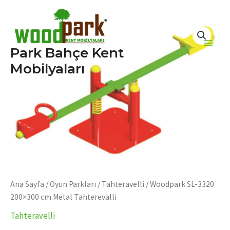
İçeriğe
atla
Park Bahçe Kent
Main
Mobilyaları
Men
Ana Sayfa
/
Oyun Parkları
/
Tahteravelli
/ Woodpark SL-3320
200×300 cm Metal Tahterevalli
Tahteravelli