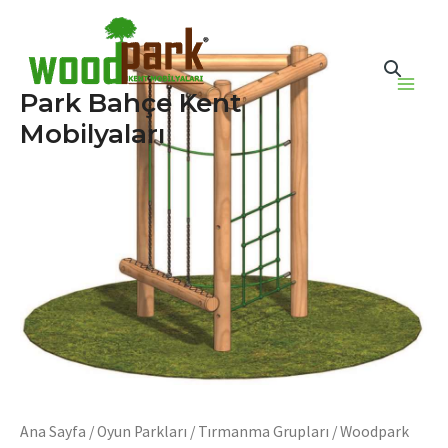
İçeriğe
atla
Park Bahçe Kent
Main
Mobilyaları
Men
Ana Sayfa
/
Oyun Parkları
/
Tırmanma Grupları
/ Woodpark