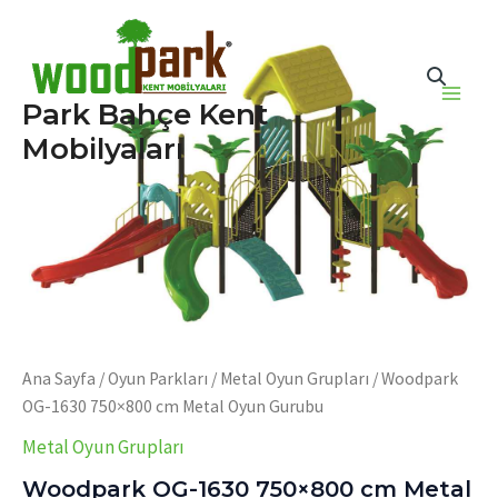
İçeriğe
atla
Park Bahçe Kent
Main
Mobilyaları
Men
Ana Sayfa
/
Oyun Parkları
/
Metal Oyun Grupları
/ Woodpark
OG-1630 750×800 cm Metal Oyun Gurubu
Metal Oyun Grupları
Woodpark OG-1630 750×800 cm Metal