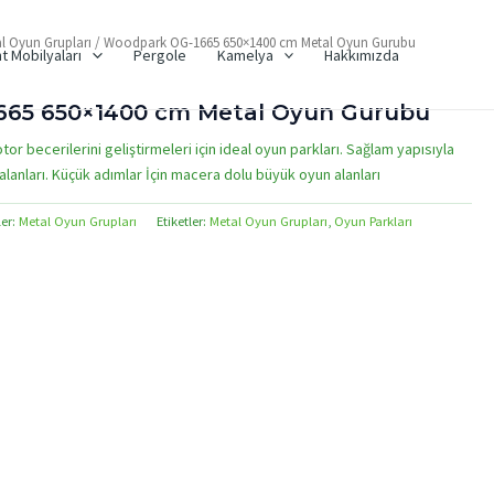
l Oyun Grupları
/ Woodpark OG-1665 650×1400 cm Metal Oyun Gurubu
t Mobilyaları
Pergole
Kamelya
Hakkımızda
65 650×1400 cm Metal Oyun Gurubu
otor becerilerini geliştirmeleri için ideal oyun parkları. Sağlam yapısıyla
lanları. Küçük adımlar İçin macera dolu büyük oyun alanları
ler:
Metal Oyun Grupları
Etiketler:
Metal Oyun Grupları
,
Oyun Parkları