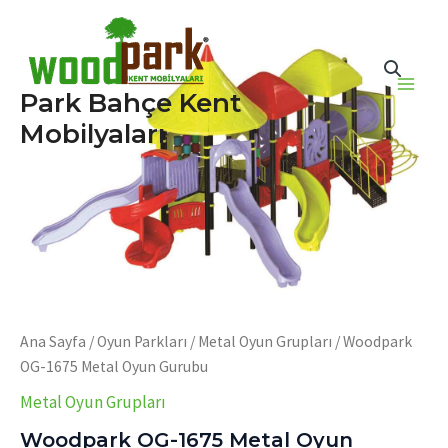
İçeriğe
atla
Park Bahçe Kent
Main
Mobilyaları
Men
Ana Sayfa
/
Oyun Parkları
/
Metal Oyun Grupları
/ Woodpark
OG-1675 Metal Oyun Gurubu
Metal Oyun Grupları
Woodpark OG-1675 Metal Oyun