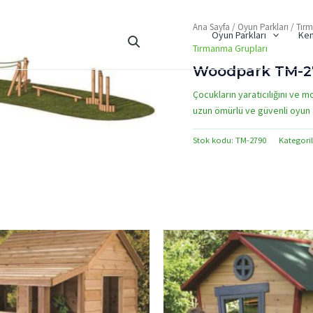
Ana Sayfa
/
Oyun Parkları
/
Tır
Oyun Parkları
Ken
Tırmanma Grupları
Woodpark TM-27
Çocukların yaratıcılığını ve m
uzun ömürlü ve güvenli oyun a
Stok kodu:
TM-2790
Kategoril