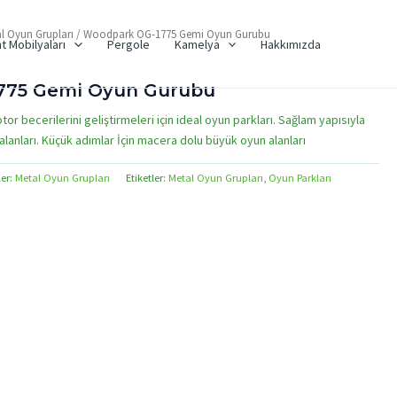
l Oyun Grupları
/ Woodpark OG-1775 Gemi Oyun Gurubu
t Mobilyaları
Pergole
Kamelya
Hakkımızda
775 Gemi Oyun Gurubu
otor becerilerini geliştirmeleri için ideal oyun parkları. Sağlam yapısıyla
lanları. Küçük adımlar İçin macera dolu büyük oyun alanları
ler:
Metal Oyun Grupları
Etiketler:
Metal Oyun Grupları
,
Oyun Parkları