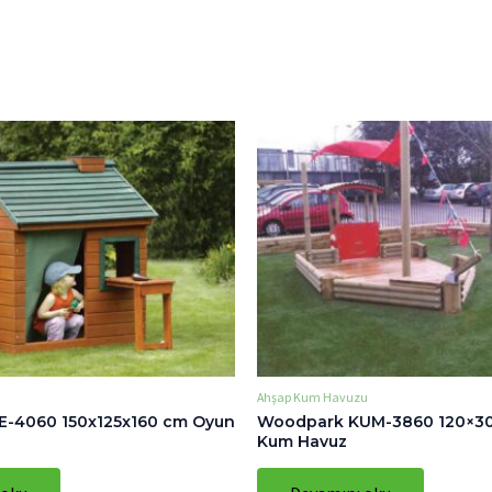
Ahşap Kum Havuzu
-4060 150x125x160 cm Oyun
Woodpark KUM-3860 120×300
Kum Havuz