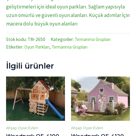
geliştirmeleri için ideal oyun parkları. Sağlam yapısıyla
uzun ömürlü ve güvenli oyun alanları. Küçük adımlar İçin
macera dolu büyük oyun alanları
Stok kodu:
TM-2650
Kategoriler:
Tırmanma Grupları
Etiketler:
Oyun Parkları
,
Tırmanma Grupları
İlgili ürünler
Ahşap Oyun Evleri
Ahşap Oyun Evleri
Woodpark OE-4100
Woodpark OE-4120