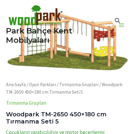
İçeriğe
atla
Park Bahçe Kent
Main
Mobilyaları
Men
Ana Sayfa
/
Oyun Parkları
/
Tırmanma Grupları
/ Woodpark
TM-2650 450×180 cm Tırmanma Seti 5
Tırmanma Grupları
Woodpark TM-2650 450×180 cm
Tırmanma Seti 5
Çocukların yaratıcılığını ve motor becerilerini